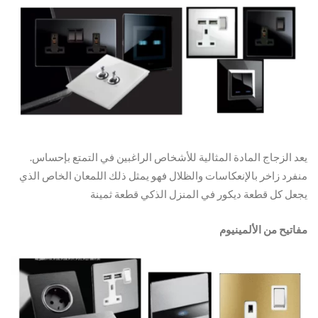
.يعد الزجاج المادة المثالية للأشخاص الراغبين في التمتع بإحساس
منفرد زاخر بالإنعكاسات والظلال فهو يمثل ذلك اللمعان الخاص الذي
يجعل كل قطعة ديكور في المنزل الذكي قطعة ثمينة
مفاتيح من الألمينيوم