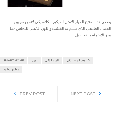
.يضفي هذا المنتج الخيار الأمثل للديكور الكلاسيكي لأنه يجمع بين
الجمال الطبيعي الذي يتسم به الخشب واللون الذهبي للنحاس مما
يبرز الاهتمام بالتفاصيل
SMART HOME
أجهز
البيت الذكي
تكنلوجيا البيت الذكي
مفاتيح ايطالية
Post
Prev
Next
PREV POST
NEXT POST
post:
post:
navigation