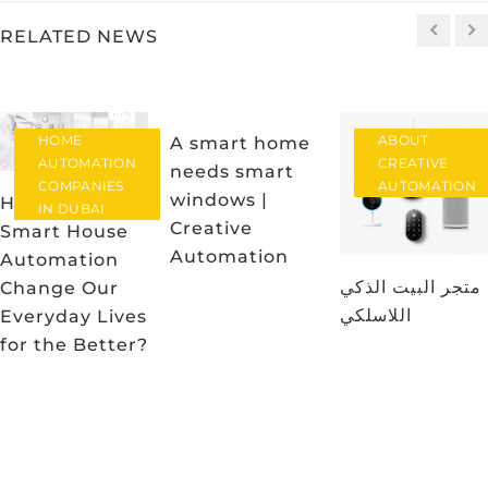
RELATED NEWS
HOME
ABOUT
A smart home
AUTOMATION
CREATIVE
needs smart
COMPANIES
AUTOMATION
windows |
How does
IN DUBAI
Creative
Smart House
Automation
Automation
متجر البيت الذكي
Change Our
اللاسلكي
Everyday Lives
for the Better?